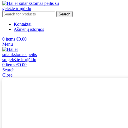
Search
Kontaktai
Ašmenų istorijos
0
items
€
0.00
Menu
0
items
€
0.00
Search
Close