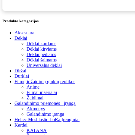
Produkto kategorijos
Aksesuarai
Dėklai
Dėklai kardams
Dėklai kirviams
Dėklai peiliams
Dėklai šalmams
Universalūs dėklai
Diržai
Durklai
Filmų ir žaidimų ginklų replikos
Anime
Filmai ir serialai
Žaidimai
Galandinimo priemonės - įrąnga
Akmenys
Galandinimo įranga
Heltec Meshtastic LoRa Įrenginiai
Kardai
KATANA