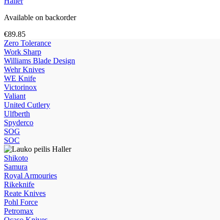
Haller
Available on backorder
€
89.85
Zero Tolerance
Work Sharp
Williams Blade Design
Wehr Knives
WE Knife
Victorinox
Valiant
United Cutlery
Ulfberth
Spyderco
SOG
SOC
Shikoto
Samura
Royal Armouries
Rikeknife
Reate Knives
Pohl Force
Petromax
Ocaso Knives