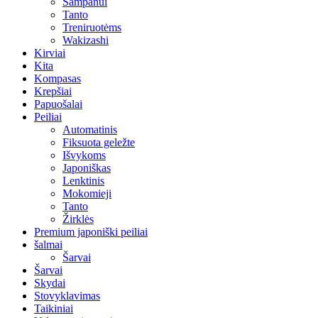
Šampanui
Tanto
Treniruotėms
Wakizashi
Kirviai
Kita
Kompasas
Krepšiai
Papuošalai
Peiliai
Automatinis
Fiksuota geležte
Išvykoms
Japoniškas
Lenktinis
Mokomieji
Tanto
Žirklės
Premium japoniški peiliai
šalmai
Šarvai
Šarvai
Skydai
Stovyklavimas
Taikiniai