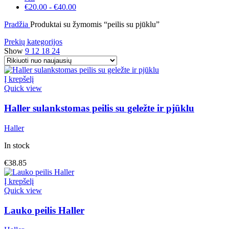
€
20.00
-
€
40.00
Pradžia
Produktai su žymomis “peilis su pjūklu”
Prekių kategorijos
Show
9
12
18
24
Į krepšelį
Quick view
Haller sulankstomas peilis su geležte ir pjūklu
Haller
In stock
€
38.85
Į krepšelį
Quick view
Lauko peilis Haller