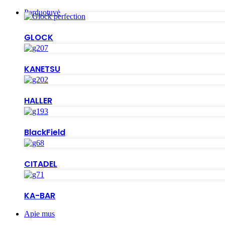
Parduotuvė
GLOCK
KANETSU
HALLER
BlackField
CITADEL
KA-BAR
Apie mus