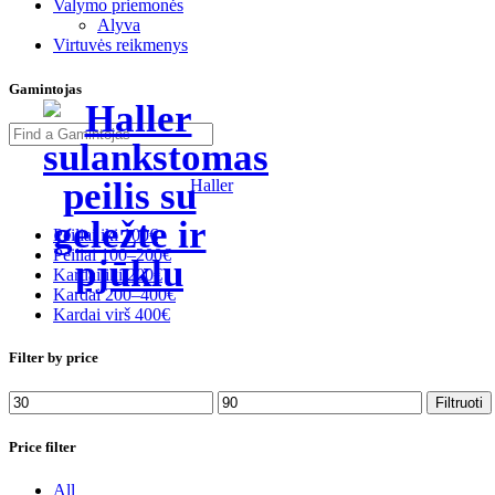
Valymo priemonės
Alyva
Virtuvės reikmenys
Gamintojas
Haller
Peiliai iki 100€
Peiliai 100–200€
Kardai iki 200€
Kardai 200–400€
Kardai virš 400€
Filter by price
Min
Maks
Filtruoti
kaina
kaina
Price filter
All