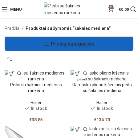
0
MENU
€
0.00
Pradžia
Produktai su žymomis “šaknies mediena”
Prekių kategorijos
Peilis su šaknies medienos
Damasko plieno kišeninis peilis
rankena
su šaknies mediena
Haller
Haller
In stock
In stock
€
38.85
€
134.70