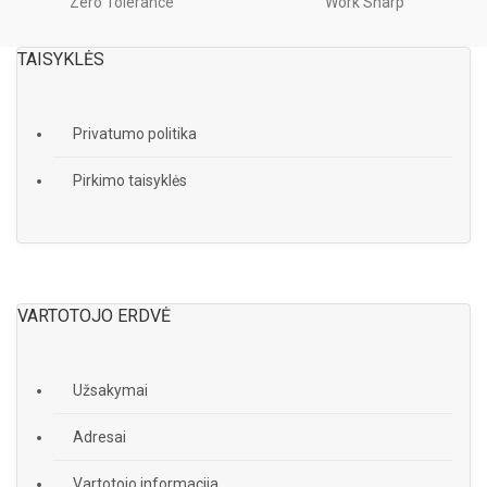
Zero Tolerance
Work Sharp
TAISYKLĖS
Privatumo politika
Pirkimo taisyklės
VARTOTOJO ERDVĖ
Užsakymai
Adresai
Vartotojo informacija