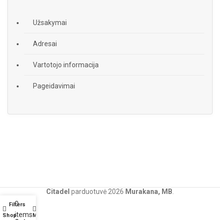
Užsakymai
Adresai
Vartotojo informacija
Pageidavimai
Citadel
parduotuvė
2026
Murakana, MB
.
0
Filters
items
Shop
My account