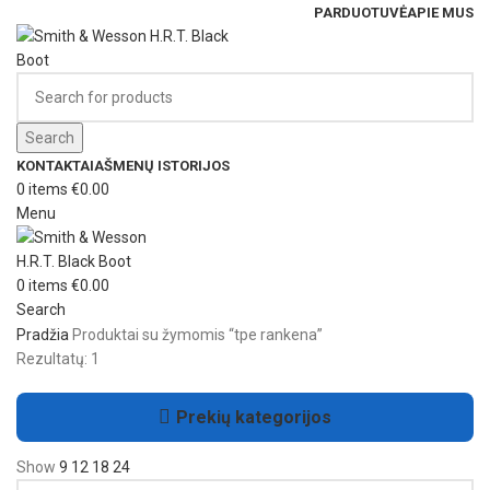
PARDUOTUVĖ
APIE MUS
Search
KONTAKTAI
AŠMENŲ ISTORIJOS
0
items
€
0.00
Menu
0
items
€
0.00
Search
Pradžia
Produktai su žymomis “tpe rankena”
Rezultatų: 1
Prekių kategorijos
Show
9
12
18
24