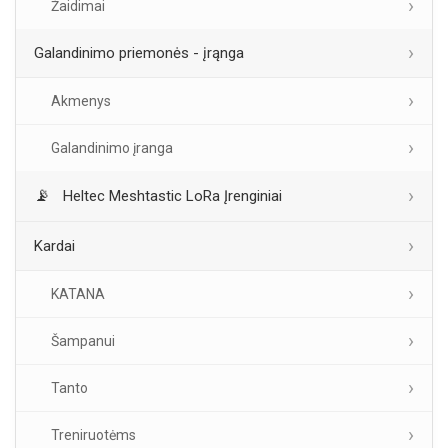
Žaidimai
Galandinimo priemonės - įrąnga
Akmenys
Galandinimo įranga
Heltec Meshtastic LoRa Įrenginiai
Kardai
KATANA
Šampanui
Tanto
Treniruotėms