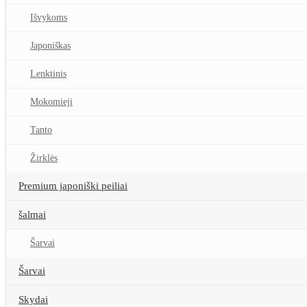
Išvykoms
Japoniškas
Lenktinis
Mokomieji
Tanto
Žirklės
Premium japoniški peiliai
šalmai
Šarvai
Šarvai
Skydai