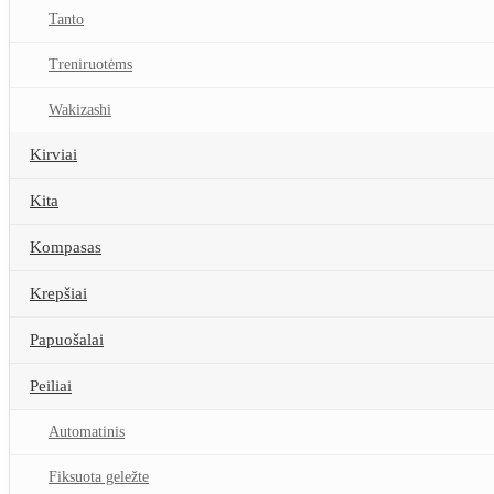
Tanto
Treniruotėms
Wakizashi
Kirviai
Kita
Kompasas
Krepšiai
Papuošalai
Peiliai
Automatinis
Fiksuota geležte