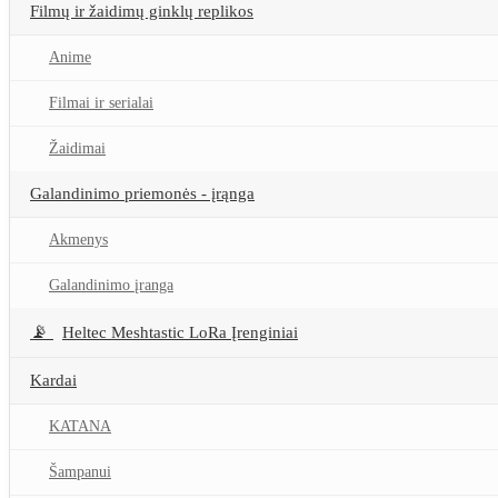
Filmų ir žaidimų ginklų replikos
Anime
Filmai ir serialai
Žaidimai
Galandinimo priemonės - įrąnga
Akmenys
Galandinimo įranga
Heltec Meshtastic LoRa Įrenginiai
Kardai
KATANA
Šampanui