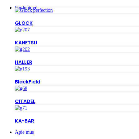
Parduotuvė
GLOCK
KANETSU
HALLER
BlackField
CITADEL
KA-BAR
Apie mus