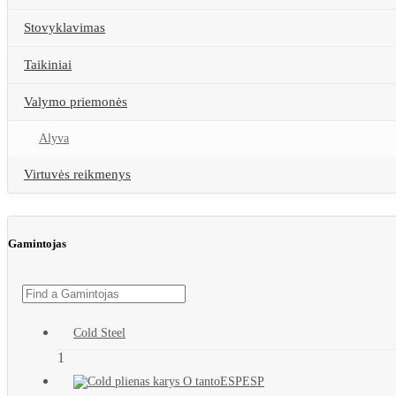
Stovyklavimas
Taikiniai
Valymo priemonės
Alyva
Virtuvės reikmenys
Gamintojas
Cold Steel
1
ESP
ESP