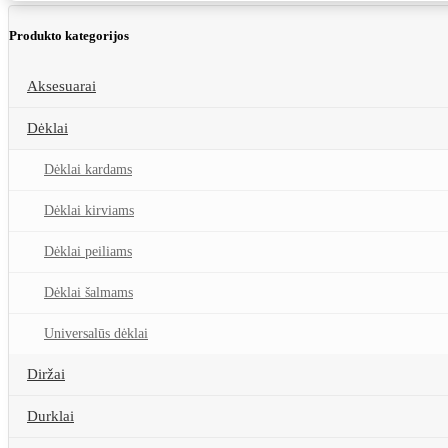
Produkto kategorijos
Aksesuarai
Dėklai
Dėklai kardams
Dėklai kirviams
Dėklai peiliams
Dėklai šalmams
Universalūs dėklai
Diržai
Durklai