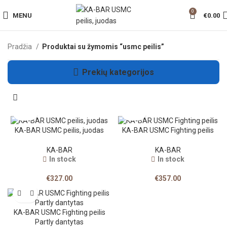
0
MENU
€
0.00
Pradžia
Produktai su žymomis “usmc peilis”
Prekių kategorijos
KA-BAR USMC peilis, juodas
KA-BAR USMC Fighting peilis
KA-BAR
KA-BAR
In stock
In stock
€
327.00
€
357.00
KA-BAR USMC Fighting peilis
Partly dantytas