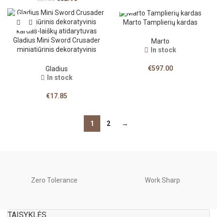
Marto Tamplierių kardas
Gladius Mini Sword Crusader
Marto
miniatiūrinis dekoratyvinis
In stock
kardas-laiškų atidarytuvas
€
597.00
Gladius
In stock
€
17.85
1
2
→
Zero Tolerance
Work Sharp
TAISYKLĖS