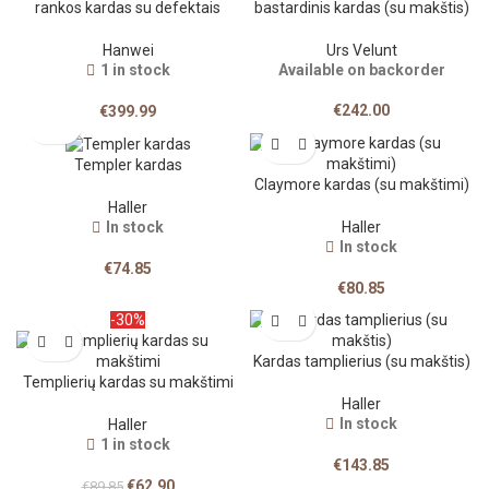
rankos kardas su defektais
bastardinis kardas (su makštis)
Hanwei
Urs Velunt
1 in stock
Available on backorder
€
242.00
€
399.99
Templer kardas
Claymore kardas (su makštimi)
Haller
In stock
Haller
In stock
€
74.85
€
80.85
-30%
Kardas tamplierius (su makštis)
Templierių kardas su makštimi
Haller
In stock
Haller
1 in stock
€
143.85
€
62.90
€
89.85