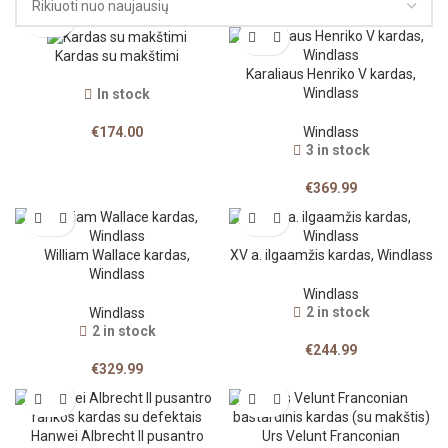
Kardas su makštimi
Karaliaus Henriko V kardas,
Windlass
In stock
€
174.00
Windlass
3 in stock
€
369.99
William Wallace kardas,
XV a. ilgaamžis kardas, Windlass
Windlass
Windlass
2 in stock
Windlass
2 in stock
€
244.99
€
329.99
Hanwei Albrecht II pusantro
Urs Velunt Franconian