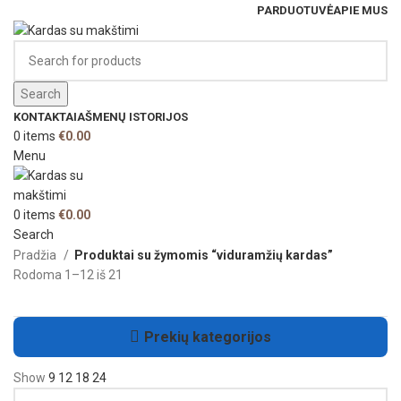
PARDUOTUVĖ
APIE MUS
Search
KONTAKTAI
AŠMENŲ ISTORIJOS
0
items
€
0.00
Menu
0
items
€
0.00
Search
Pradžia
Produktai su žymomis “viduramžių kardas”
Rodoma 1–12 iš 21
Prekių kategorijos
Show
9
12
18
24