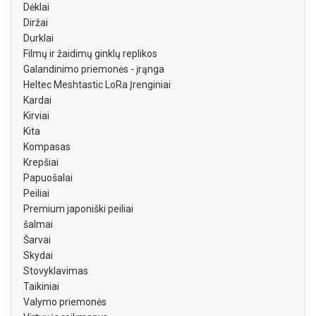
Dėklai
Diržai
Durklai
Filmų ir žaidimų ginklų replikos
Galandinimo priemonės - įrąnga
Heltec Meshtastic LoRa Įrenginiai
Kardai
Kirviai
Kita
Kompasas
Krepšiai
Papuošalai
Peiliai
Premium japoniški peiliai
šalmai
Šarvai
Skydai
Stovyklavimas
Taikiniai
Valymo priemonės