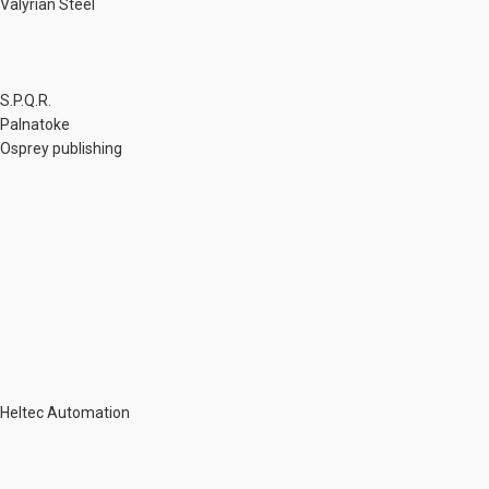
Valyrian Steel
S.P.Q.R.
Palnatoke
Osprey publishing
Heltec Automation