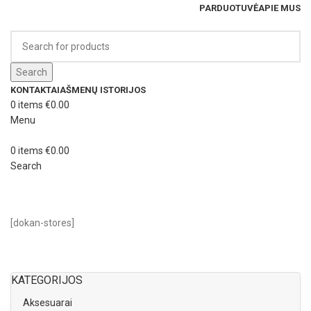
PARDUOTUVĖ
APIE MUS
Search
KONTAKTAI
AŠMENŲ ISTORIJOS
0
items
€
0.00
Menu
0
items
€
0.00
Search
Store List
[dokan-stores]
KATEGORIJOS
Aksesuarai