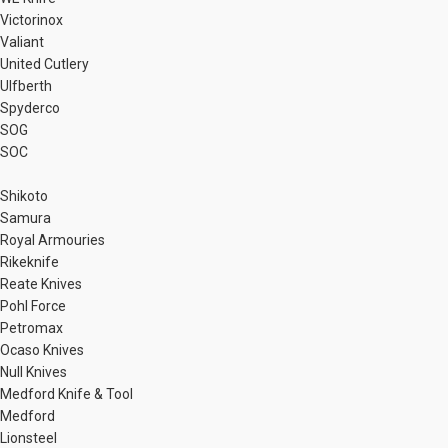
Victorinox
Valiant
United Cutlery
Ulfberth
Spyderco
SOG
SOC
Shikoto
Samura
Royal Armouries
Rikeknife
Reate Knives
Pohl Force
Petromax
Ocaso Knives
Null Knives
Medford Knife & Tool
Medford
Lionsteel