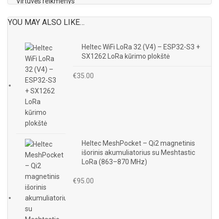
Virtuvės reikmenys
YOU MAY ALSO LIKE…
Heltec WiFi LoRa 32 (V4) – ESP32-S3 +
SX1262 LoRa kūrimo plokštė
€
35.00
Heltec MeshPocket – Qi2 magnetinis
išorinis akumuliatorius su Meshtastic
LoRa (863–870 MHz)
€
95.00