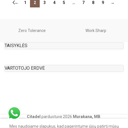
←
1
2
3
4
5
…
7
8
9
→
Zero Tolerance
Work Sharp
TAISYKLĖS
VARTOTOJO ERDVĖ
Citadel
parduotuvė
2026
Murakana, MB
.
0
Mes naudojame slapukus, kad pagerintume jūsų patirtį mūsų