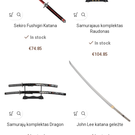
Sekiro Fushigiri Katana
Samurajaus komplektas
Raudonas
In stock
In stock
€
74.85
€
104.85
Samurajų komplektas Dragon
John Lee katana geležtė