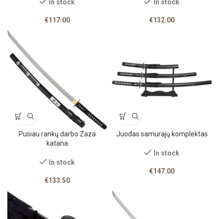
In stock
In stock
€
117.00
€
132.00
Pusiau rankų darbo Zaza
Juodas samurajų komplektas
katana
In stock
In stock
€
147.00
€
133.50