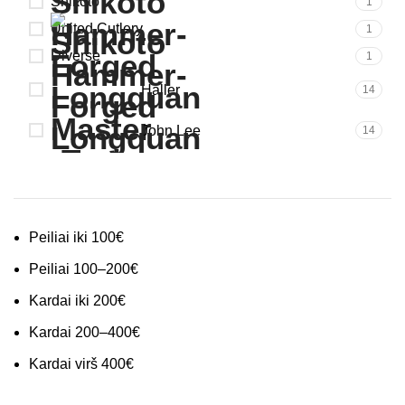
Shikoto
1
United Cutlery
1
Diverse
1
Haller
14
John Lee
14
Peiliai iki 100€
Peiliai 100–200€
Kardai iki 200€
Kardai 200–400€
Kardai virš 400€