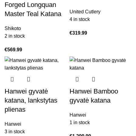
Forged Longquan
United Cutlery
Master Teal Katana
4 in stock
Shikoto
€
319.99
2 in stock
€
569.99
Hanwei gyvatė
Hanwei Bamboo
katana, lankstytas
gyvatė katana
plienas
Hanwei
1 in stock
Hanwei
3 in stock