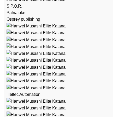
S.P.Q.R.
Palnatoke
Osprey publishing
Heltec Automation