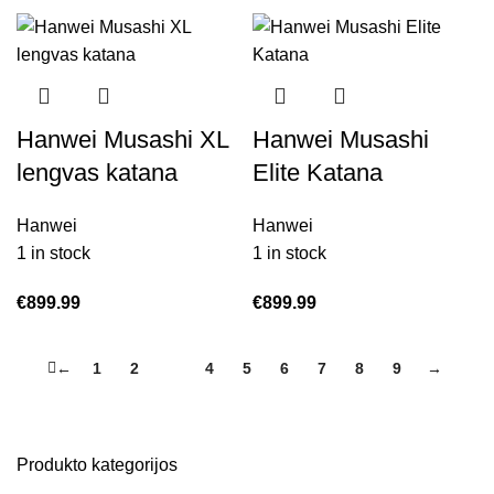
Hanwei Musashi XL
Hanwei Musashi
lengvas katana
Elite Katana
Hanwei
Hanwei
1 in stock
1 in stock
€
899.99
€
899.99
←
1
2
3
4
5
6
7
8
9
→
Produkto kategorijos