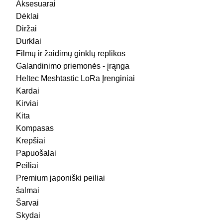
Aksesuarai
Dėklai
Diržai
Durklai
Filmų ir žaidimų ginklų replikos
Galandinimo priemonės - įrąnga
Heltec Meshtastic LoRa Įrenginiai
Kardai
Kirviai
Kita
Kompasas
Krepšiai
Papuošalai
Peiliai
Premium japoniški peiliai
šalmai
Šarvai
Skydai