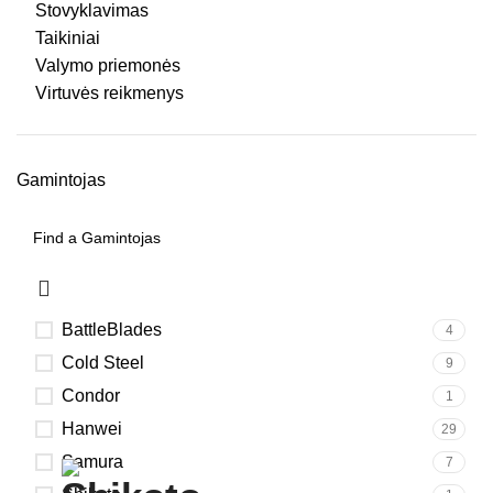
Stovyklavimas
Taikiniai
Valymo priemonės
Virtuvės reikmenys
Gamintojas
BattleBlades
4
Cold Steel
9
Condor
1
Hanwei
29
Samura
7