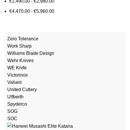
€
1,490.00
-
€
2,980.00
€
4,470.00
-
€
5,960.00
Zero Tolerance
Work Sharp
Williams Blade Design
Wehr Knives
WE Knife
Victorinox
Valiant
United Cutlery
Ulfberth
Spyderco
SOG
SOC