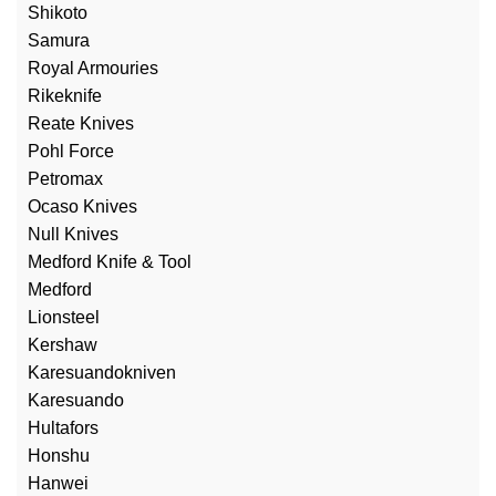
Shikoto
Samura
Royal Armouries
Rikeknife
Reate Knives
Pohl Force
Petromax
Ocaso Knives
Null Knives
Medford Knife & Tool
Medford
Lionsteel
Kershaw
Karesuandokniven
Karesuando
Hultafors
Honshu
Hanwei