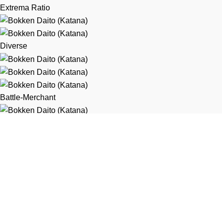
Extrema Ratio
Diverse
Battle-Merchant
Taisyklės
Privatumo politika
Pirkimo taisyklės
Vartotojo erdvė
Užsakymai
Adresai