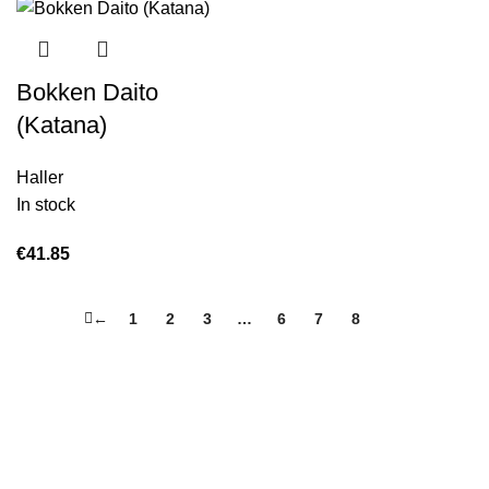
Bokken Daito
(Katana)
Haller
In stock
€
41.85
←
1
2
3
…
6
7
8
9