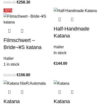
€
258.30
€
369.00
-30%
Half-Handmade
Katana
Filmschwert –
Bride¬¥S katana
Haller
In stock
Haller
€
144.00
1 in stock
€
156.80
€
224.00
Katana
Katana