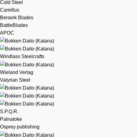
Cold Steel
Camillus
Berserk Blades
BattleBlades
APOC
Windlass Steelcrafts
Wieland Verlag
Valyrian Steel
S.P.Q.R.
Palnatoke
Osprey publishing