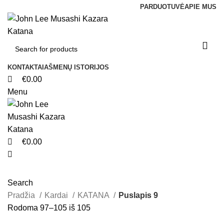
0
0
0
PARDUOTUVĖ
APIE MUS
KONTAKTAI
AŠMENŲ ISTORIJOS
€
0.00
Menu
€
0.00
Search
Pradžia
Kardai
KATANA
Puslapis 9
Rodoma 97–105 iš 105