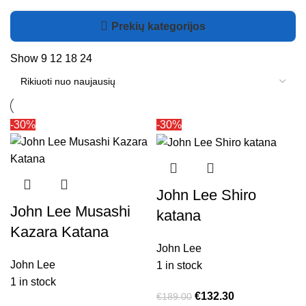
Prekių kategorijos
Show
9
12
18
24
-30%
-30%
John Lee Shiro
John Lee Musashi
katana
Kazara Katana
John Lee
John Lee
1 in stock
1 in stock
€
132.30
€
189.00